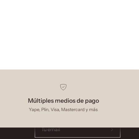
SUSCRÍBETE AL
NEWSLETTER
Múltiples medios de pago
Entérate de novedades,
Yape, Plin, Visa, Mastercard y más
promociones y más
Suscríbete