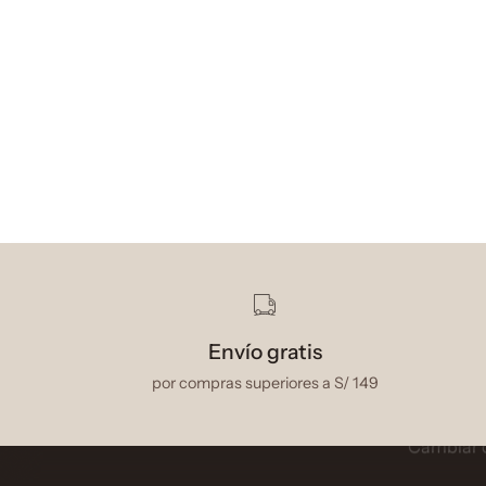
Gaviota
Mi cuenta
Conócenos
Mis datos
Envío gratis
Nuestro blog
Mis pedi
por compras superiores a S/ 149
Contáctanos
Mis direc
Cambiar 