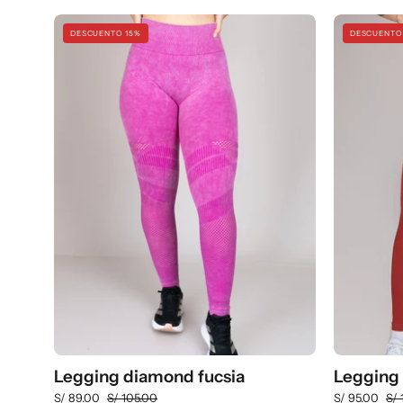
Legging
DESCUENTO 15%
DESCUENTO
diamond
fucsia
Legging diamond fucsia
Legging 
S/ 89.00
S/ 105.00
S/ 95.00
S/ 