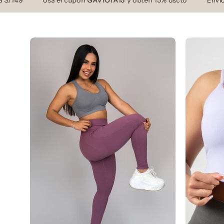
Usa el cupón
GAVIOTA15
y obtén 15% dscto
Envío gratis 