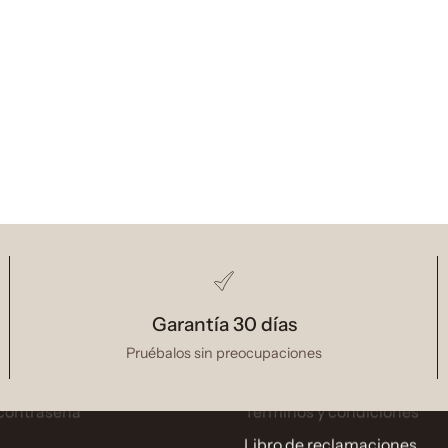
Ayuda al cliente
Cambios y devoluciones
Garantía 30 días
dos
Política de envíos
Pruébalos sin preocupaciones
ciones
Política de privacidad
contraseña
Términos y condiciones
Libro de reclamaciones