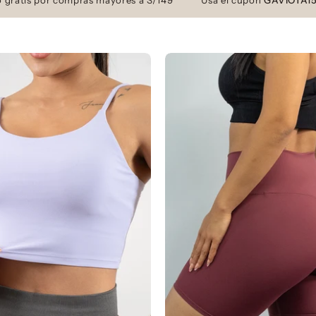
por compras mayores a S/149
Usa el cupón
GAVIOTA15
y obtén 