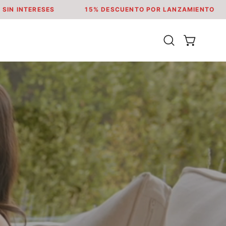
15% DESCUENTO POR LANZAMIENTO
3 CUOTAS SIN I
CARRO ABI
Abrir
barra
de
búsqueda